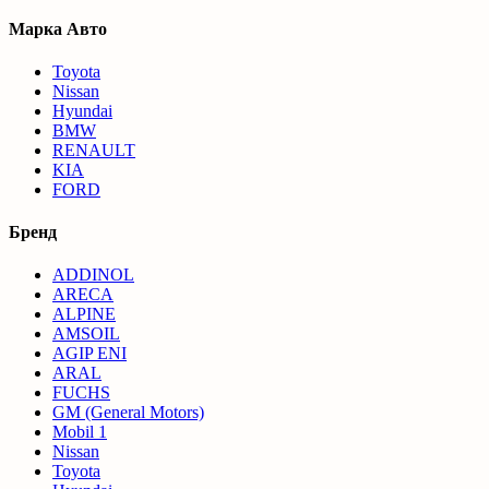
Марка Авто
Toyota
Nissan
Hyundai
BMW
RENAULT
KIA
FORD
Бренд
ADDINOL
ARECA
ALPINE
AMSOIL
AGIP ENI
ARAL
FUCHS
GM (General Motors)
Mobil 1
Nissan
Toyota