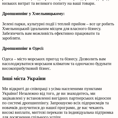
низьких витрат та великого попиту на ваші товари.
Дропшиппінг у Хмельницькому:
Зелені парки, культурні події і теплий прийом – все це робить
Хмельницький ідеальним місцем для власного бізнесу.
Забезпечить вам можливість ефективно працювати та
заробляти.
Дропшиппінг в Одесі:
Одеса – місто морських пригод та бізнесу. Дозволить вам
насолоджуватися морським кліматом та одночасно будувати
високоприбутковий бізнес.
Інші міста України
Ми відкриті до співпраці з усіма населеними пунктами
України! Незалежно від того, де ви знаходитесь, ми
зацікавлені у встановленні вигідних партнерських відносин
по системі дропшиппінгу. Запрошуємо всіх підприємців та
новачків долучитися до нашої програми, де вас чекають
високі виплати, миттєві перекази та індивідуальна підтримка
для досягнення спільного успіху.