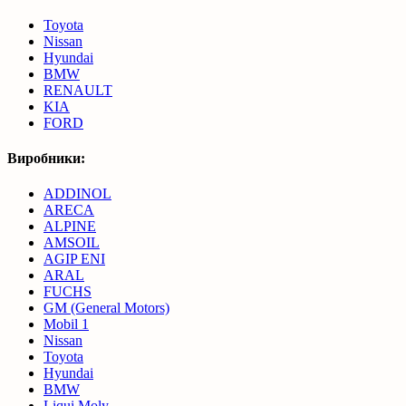
Toyota
Nissan
Hyundai
BMW
RENAULT
KIA
FORD
Виробники:
ADDINOL
ARECA
ALPINE
AMSOIL
AGIP ENI
ARAL
FUCHS
GM (General Motors)
Mobil 1
Nissan
Toyota
Hyundai
BMW
Liqui Moly