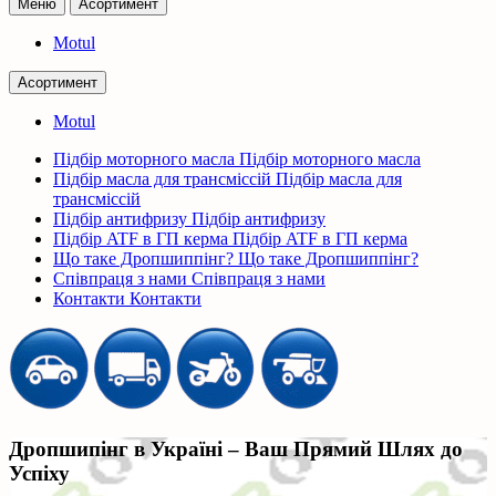
Меню
Асортимент
Motul
Асортимент
Motul
Підбір моторного масла
Підбір моторного масла
Підбір масла для трансміссій
Підбір масла для
трансміссій
Підбір антифризу
Підбір антифризу
Підбір ATF в ГП керма
Підбір ATF в ГП керма
Що таке Дропшиппінг?
Що таке Дропшиппінг?
Співпраця з нами
Співпраця з нами
Контакти
Контакти
Дропшипінг в Україні – Ваш Прямий Шлях до
Успіху