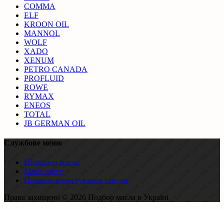
COMMA
ELF
KROON OIL
MANNOL
WOLF
XADO
XENUM
PETRO CANADA
PROFLUID
ROWE
RYMAX
ENEOS
TOTAL
JB GERMAN OIL
Службове меню
Підібрати масло
Мапа сайту
Правила користування сайтом
Права захищено © 2026 Подбор масла в Україні