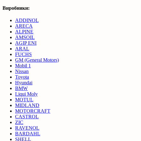
Виробники:
ADDINOL
ARECA
ALPINE
AMSOIL
AGIP ENI
ARAL
FUCHS
GM (General Motors)
Mobil 1
Nissan
Toyota
Hyundai
BMW
Liqui Moly
MOTUL
MIDLAND
MOTORCRAFT
CASTROL
ZIC
RAVENOL
BARDAHL
SHELL