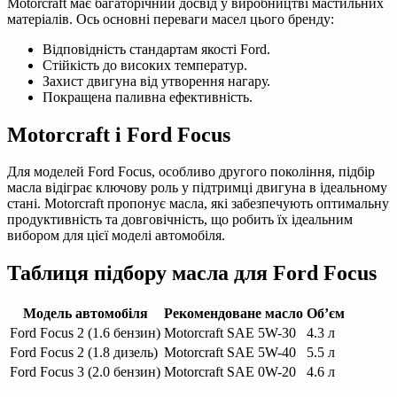
Motorcraft має багаторічний досвід у виробництві мастильних
матеріалів. Ось основні переваги масел цього бренду:
Відповідність стандартам якості Ford.
Стійкість до високих температур.
Захист двигуна від утворення нагару.
Покращена паливна ефективність.
Motorcraft і Ford Focus
Для моделей Ford Focus, особливо другого покоління, підбір
масла відіграє ключову роль у підтримці двигуна в ідеальному
стані. Motorcraft пропонує масла, які забезпечують оптимальну
продуктивність та довговічність, що робить їх ідеальним
вибором для цієї моделі автомобіля.
Таблиця підбору масла для Ford Focus
Модель автомобіля
Рекомендоване масло
Об’єм
Ford Focus 2 (1.6 бензин)
Motorcraft SAE 5W-30
4.3 л
Ford Focus 2 (1.8 дизель)
Motorcraft SAE 5W-40
5.5 л
Ford Focus 3 (2.0 бензин)
Motorcraft SAE 0W-20
4.6 л