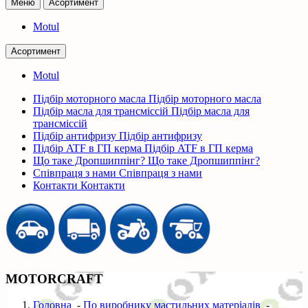
Меню
Асортимент
Motul
Асортимент
Motul
Підбір моторного масла
Підбір моторного масла
Підбір масла для трансміссій
Підбір масла для
трансміссій
Підбір антифризу
Підбір антифризу
Підбір ATF в ГП керма
Підбір ATF в ГП керма
Що таке Дропшиппінг?
Що таке Дропшиппінг?
Співпраця з нами
Співпраця з нами
Контакти
Контакти
MOTORCRAFT
Головна
-
По виробнику мастильних матеріалів
-