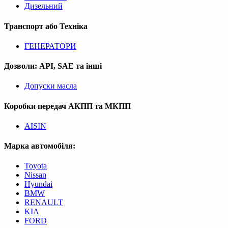
Дизельний
Транспорт або Техніка
ГЕНЕРАТОРИ
Дозволи: API, SAE та інші
Допуски масла
Коробки передач АКПП та МКПП
AISIN
Марка автомобіля:
Toyota
Nissan
Hyundai
BMW
RENAULT
KIA
FORD