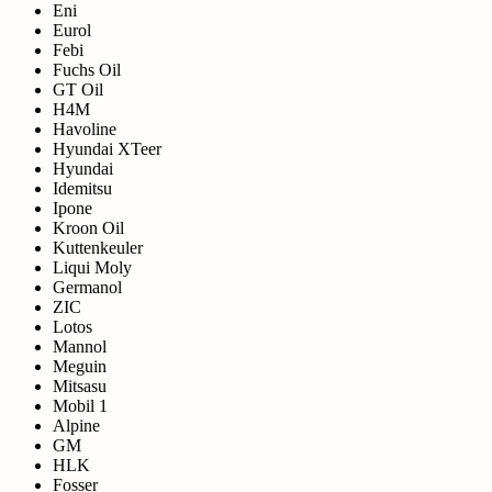
Eni
Eurol
Febi
Fuchs Oil
GT Oil
H4M
Havoline
Hyundai XTeer
Hyundai
Idemitsu
Ipone
Kroon Oil
Kuttenkeuler
Liqui Moly
Germanol
ZIC
Lotos
Mannol
Meguin
Mitsasu
Mobil 1
Alpine
GM
HLK
Fosser