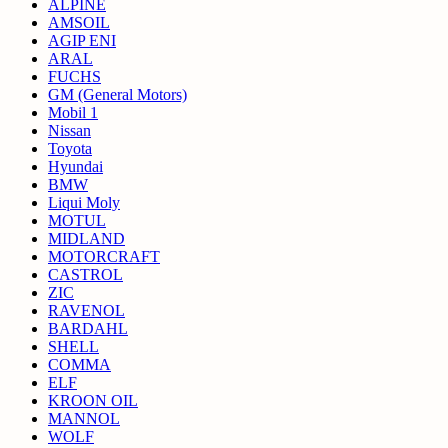
ALPINE
AMSOIL
AGIP ENI
ARAL
FUCHS
GM (General Motors)
Mobil 1
Nissan
Toyota
Hyundai
BMW
Liqui Moly
MOTUL
MIDLAND
MOTORCRAFT
CASTROL
ZIC
RAVENOL
BARDAHL
SHELL
COMMA
ELF
KROON OIL
MANNOL
WOLF