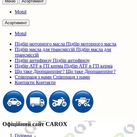
Меню
Асортимент
Motul
Асортимент
Motul
Підбір моторного масла
Підбір моторного масла
Підбір масла для трансміссій
Підбір масла для
трансміссій
Підбір антифризу
Підбір антифризу
Підбір ATF в ГП керма
Підбір ATF в ГП керма
Що таке Дропшиппінг?
Що таке Дропшиппінг?
Співпраця з нами
Співпраця з нами
Контакти
Контакти
Офіційний сайт CAROX
Головна
-