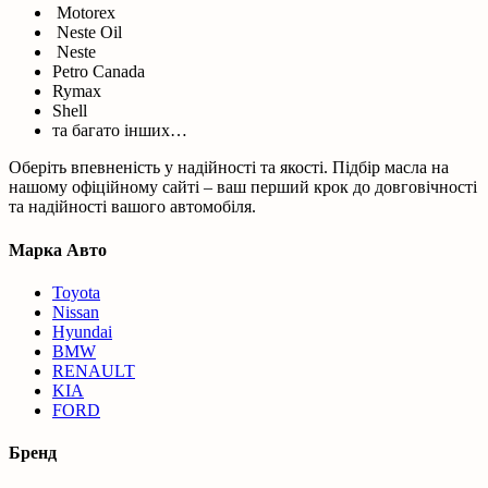
Motorex
Neste Oil
Neste
Petro Canada
Rymax
Shell
та багато інших…
Оберіть впевненість у надійності та якості. Підбір масла на
нашому офіційному сайті – ваш перший крок до довговічності
та надійності вашого автомобіля.
Марка Авто
Toyota
Nissan
Hyundai
BMW
RENAULT
KIA
FORD
Бренд