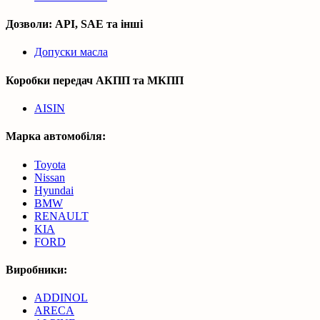
Дозволи: API, SAE та інші
Допуски масла
Коробки передач АКПП та МКПП
AISIN
Марка автомобіля:
Toyota
Nissan
Hyundai
BMW
RENAULT
KIA
FORD
Виробники:
ADDINOL
ARECA