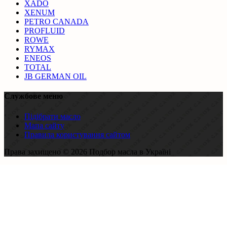
XADO
XENUM
PETRO CANADA
PROFLUID
ROWE
RYMAX
ENEOS
TOTAL
JB GERMAN OIL
Службове меню
Підібрати масло
Мапа сайту
Правила користування сайтом
Права захищено © 2026 Подбор масла в Україні