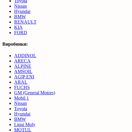
Toyota
Nissan
Hyundai
BMW
RENAULT
KIA
FORD
Виробники:
ADDINOL
ARECA
ALPINE
AMSOIL
AGIP ENI
ARAL
FUCHS
GM (General Motors)
Mobil 1
Nissan
Toyota
Hyundai
BMW
Liqui Moly
MOTUL