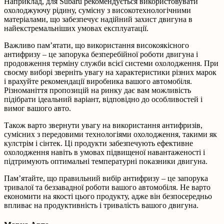
Наприклад, для Subaru рекомендується використовувати
охолоджуючу рідину, сумісну з високотехнологічними
матеріалами, що забезпечує надійний захист двигуна в
найекстремальніших умовах експлуатації.
Важливо пам’ятати, що використання високоякісного
антифризу – це запорука безперебійної роботи двигуна і
продовження терміну служби всієї системи охолодження. При
своєму виборі зверніть увагу на характеристики різних марок
і врахуйте рекомендації виробника вашого автомобіля.
Різноманіття пропозицій на ринку дає вам можливість
підібрати ідеальний варіант, відповідно до особливостей і
вимог вашого авто.
Також варто звернути увагу на використання антифризів,
сумісних з передовими технологіями охолодження, такими як
кулстрім і сінтек. Ці продукти забезпечують ефективне
охолодження навіть в умовах підвищеної навантаженості і
підтримують оптимальні температурні показники двигуна.
Пам’ятайте, що правильний вибір антифризу – це запорука
тривалої та беззавадної роботи вашого автомобіля. Не варто
економити на якості цього продукту, адже він безпосередньо
впливає на продуктивність і тривалість вашого двигуна.