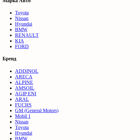
Марка Авто
Toyota
Nissan
Hyundai
BMW
RENAULT
KIA
FORD
Бренд
ADDINOL
ARECA
ALPINE
AMSOIL
AGIP ENI
ARAL
FUCHS
GM (General Motors)
Mobil 1
Nissan
Toyota
Hyundai
BMW