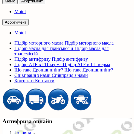
Меню
Асортимент
Motul
Асортимент
Motul
Підбір моторного масла
Підбір моторного масла
Підбір масла для трансміссій
Підбір масла для
трансміссій
Підбір антифризу
Підбір антифризу
Підбір ATF в ГП керма
Підбір ATF в ГП керма
Що таке Дропшиппінг?
Що таке Дропшиппінг?
Співпраця з нами
Співпраця з нами
Контакти
Контакти
Антифриза онлайн
Головна
-